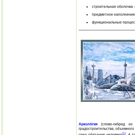
строительная оболочка —
предметное наполнение 
функциональные процесс
Арколо́гия
(слово-гибрид из
градостроительства, объемного
[1]
сред обитания человека
. А 