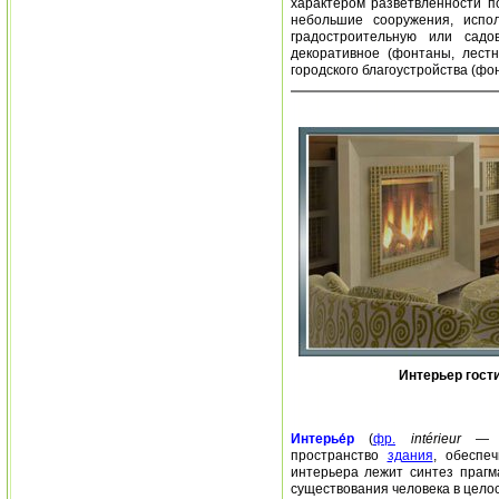
характером разветвленности п
небольшие сооружения, испо
градостроительную или сад
декоративное (фонтаны, лестн
городского благоустройства (фо
Интерьер гост
Интерье́р
(
фр.
intérieur
— 
пространство
здания
, обеспе
интерьера лежит синтез прагм
существования человека в цело