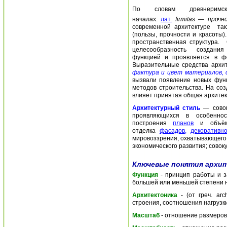
По словам древнеримс
началах:
лат.
firmitas — прочн
современной архитектуре такж
(пользы, прочности и красоты
пространственная структура.
целесообразность создания а
функцией и проявляется в фо
Выразительные средства арх
фактура и цвет материалов, с
вызвали появление новых функ
методов строительства. На с
влияет принятая общая архитек
Архитектурный стиль
— совок
проявляющихся в особеннос
построения
планов
и объё
отделка
фасадов
,
декоративн
мировоззрения, охватывающего
экономического развития; совок
Ключевые понятия архи
Функция
- принцип работы и з
большей или меньшей степени н
Архитектоника
- (от греч. arc
строения, соотношения нагрузки
Масштаб
- отношение размеров