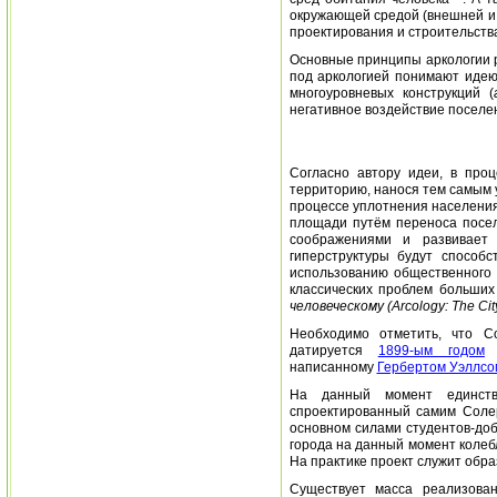
окружающей средой (внешней и 
проектирования и строительства
Основные принципы аркологии 
под аркологией понимают идею
многоуровневых конструкций (
негативное воздействие поселе
Согласно автору идеи, в про
территорию, нанося тем самым 
процессе уплотнения населения
площади путём переноса посел
соображениями и развивает
гиперструктуры будут способ
использованию общественного 
классических проблем больших
человеческому (Arcology: The City
Необходимо отметить, что С
датируется
1899-ым годом
и
написанному
Гербертом Уэллсо
На данный момент единств
спроектированный самим Соле
основном силами студентов-доб
города на данный момент колеб
На практике проект служит обра
Существует масса реализован