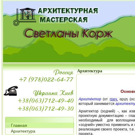
Архитектура
Основ
Архите́ктор
(от
греч.
αρχη (
ос
который занимается
архитекту
Архитектор (зодчий) -, как и
проектную документацию – гла
необходимый для воплощения
«зодчий» уместно применить и 
Главная
реализацию своего проекта, т.е
Архитектура
проекта.