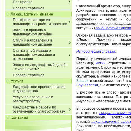
Портфолио
Современный архитектор, в шир
Словарь терминов
Архитектор или группа архит
Ландшафтный дизайн
разработана основная градос
сооружений – жилых и общ
Портфолио авторских
архитектурного проектирова
ландшафтных работ и проектов
вокруг них (
ландшафтная архи
Законы и правила в
ландшафтном дизайне
Основная задача архитектора 
«Польза — Прочность — Крас
Стили и направления в
облику архитектуры. Таким обра
ландшафтном дизайне
Статьи и публикации о
Историческая справка:
ландшафтном дизайне и
озеленении
Первые упоминания об именах 
например,
Иктин
, строитель 
Заявка на ландшафтный дизайн
архитектуре». Строители готиче
- с чего начать?
Италии профессия архитектор
Словарь терминов
скульптора, а имена наиболее 
Услуги
Вазари
в своей знаменитой кн
Брунеллески,
знаменитом создат
Ландшафтное проектирование
садов и парков
В русском языке слово «архит
записаны итальянцы: Пьетро 
Услуги по озеленению и
благоустройству
«муроль» и «палатных дел маст
Ландшафтные работы по
В процессе создания проекта ар
озеленению и благоустройству
а также со
специалистами-с
Контакты
вентиляционным, электрич
готовый
архитектурный прое
Архитектор, по необходимост
лицо.