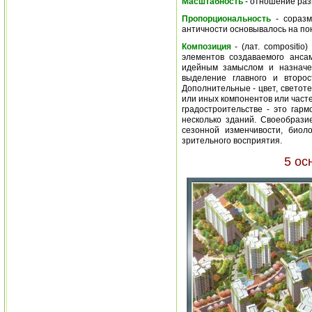
Масштабность
- отношение раз
Пропорциональность
- соразм
античности основывалось на по
Композиция
- (лат. compositi
элементов создаваемого анса
идейным замыслом и назначе
выделение главного и второс
Дополнительные - цвет, светоте
или иных компонентов или част
градостроительстве - это гар
несколько зданий. Своеобрази
сезонной изменчивости, биол
зрительного восприятия.
5 ос