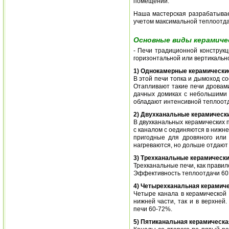
помещении.
Наша мастерская разрабатывае
учетом максимальной теплоотда
Основные виды керамиче
- Печи традиционной конструк
горизонтальной или вертикально
1) Однокамерные керамические
В этой печи топка и дымоход со
Отапливают такие печи дровам
дачных домиках с небольшими 
обладают интенсивной теплоот
2) Двухканальные керамически
В двухканальных керамических 
с каналом с оединяются в нижней
пригодные для дровяного или
нагреваются, но дольше отдают 
3) Трехканальные керамически
Трехканальные печи, как правил
Эффективность теплоотдачи 60
4) Четырехканальная керамиче
Четыре канала в керамической 
нижней части, так и в верхней
печи 60-72%.
5) Пятиканальная керамическа