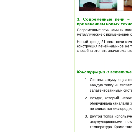
3. Современные печи –
применением новых техно
Современные печи-камины можн
металлические с применением с
Новый тренд 21 века печи-кам
конструкция печей-каминов, не т
способна отопить значительны
Конструкции и эстетичес
Система аккумуляции те
Каждую топку Austrofl
запатентованными систе
Воздух, который необ
оборудована каналами з
не сжигается кислород 
Внутри топки использу
аккумуляционными пок
температура. Кроме того