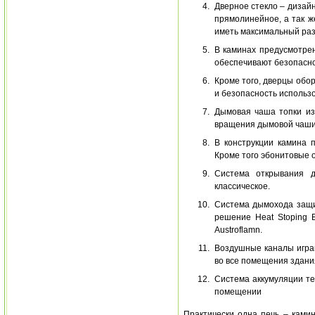
Дверное стекло – дизайн
прямолинейное, а так же
иметь максимальный раз
В каминах предусмотрен
обеспечивают безопасно
Кроме того, дверцы обо
и безопасность использо
Дымовая чаша топки из
вращения дымовой чаши н
В конструкции камина 
Кроме того эбонитовые 
Система открывания д
классическое.
Система дымохода защи
решение Heat Stoping 
Austroflamn.
Воздушные каналы игра
во все помещения здани
Система аккумуляции те
помещении
Практически одна печь – ками