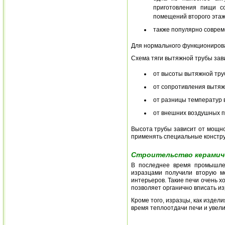
приготовления пищи с
помещений второго этаж
также популярно соврем
Для нормального функционирова
Схема тяги вытяжной трубы зав
от высоты вытяжной тр
от сопротивления вытяж
от разницы температур 
от внешних воздушных п
Высота трубы зависит от мощно
применять специальные конструк
Строительство керамиче
В последнее время промышлен
изразцами получили вторую м
интерьеров. Такие печи очень 
позволяет органично вписать из
Кроме того, изразцы, как издел
время теплоотдачи печи и увелич