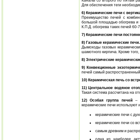
Каналы со второго по пятый ра
Для обеспечения теги необходим
6) Керамические печи с верти
Преимущество печей с комбин
большой площадью обогрева и и
К.П.Д. обогрева таких печей 60-
7) Керамические печи постоянн
8) Газовые керамические печи.
Дымоходы газовых керамически
шамотного кирпича. Кроме того,
8) Электрические керамически
9) Конвекционные экзотермич
печей самый распространенный 
10) Керамическая печь со вст
11) Центральное водяное ото
Такая система рассчитана на от
12) Особая группа печей
– э
керамические печи используют и
керамические печи с ду
керамические печи со в
самым древним и распро
одна из наиболее ак