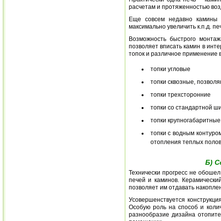
расчетам и протяженностью воз
Еще совсем недавно камины 
максимально увеличить к.п.д. пе
Возможность быстрого монтаж
позволяет вписать камин в инте
топок и различное применение 
топки угловые
топки сквозные, позвол
топки трехсторонние
топки со стандартной ш
топки крупногабаритные
топки с водным контуро
отопления теплых полов
Б) С
Технически прогресс не обошел
печей и каминов. Керамически
позволяет им отдавать накоплен
Усовершенствуется конструкци
Особую роль на способ и коли
разнообразие дизайна отопите