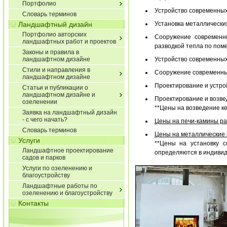
Портфолио
Устройство современных
Словарь терминов
Ландшафтный дизайн
Установка металлических
Портфолио авторских
Сооружение современны
ландшафтных работ и проектов
разводкой тепла по по
Законы и правила в
ландшафтном дизайне
Устройство современных
Стили и направления в
Сооружение современных
ландшафтном дизайне
Проектирование и устро
Статьи и публикации о
ландшафтном дизайне и
Проектирование и возве
озеленении
**Цены на возведение к
Заявка на ландшафтный дизайн
- с чего начать?
Цены на печи-камины р
Словарь терминов
Цены на металлические 
Услуги
**Цены на установку с
Ландшафтное проектирование
определяются в индивид
садов и парков
Услуги по озеленению и
благоустройству
Ландшафтные работы по
озеленению и благоустройству
Контакты