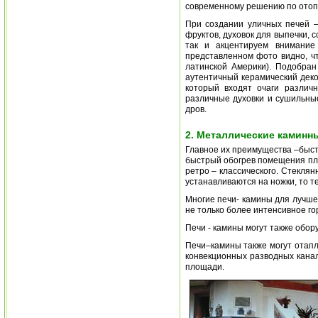
современному решению по отоп
При создании уличных печей –
фруктов, духовок для выпечки,
так и акцентируем внимание
представленном фото видно, ч
латинской Америки). Подобран
аутентичный керамический деко
который входят очаги различн
различные духовки и сушильны
дров.
2. Металлические каминны
Главное их преимущества –быст
быстрый обогрев помещения пло
ретро – классического. Стеклян
устанавливаются на ножки, то т
Многие печи- камины для лучше
не только более интенсивное гор
Печи - камины могут также обор
Печи–камины также могут отапл
конвекционных разводных канал
площади.