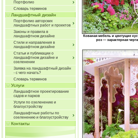
Портфолио
Словарь терминов
Ландшафтный дизайн
Портфолио авторских
ландшафтных работ и проектов
Законы и правила в
ландшафтном дизайне
Кованая мебель и цветущие ку
роз — характерная черт
Стили и направления в
ландшафтном дизайне
Статьи и публикации о
ландшафтном дизайне и
озеленении
Заявка на ландшафтный дизайн
- с чего начать?
Словарь терминов
Услуги
Ландшафтное проектирование
садов и парков
Услуги по озеленению и
благоустройству
Ландшафтные работы по
озеленению и благоустройству
Контакты