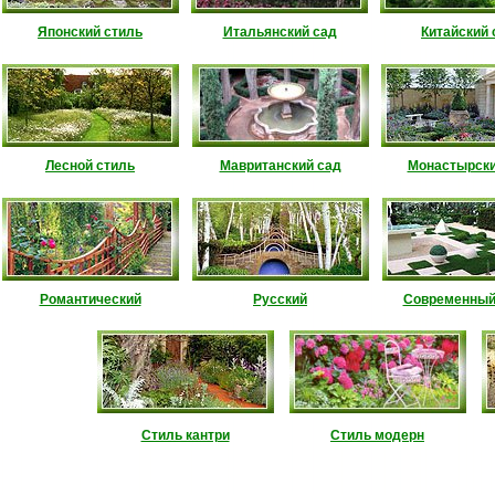
Японский стиль
Итальянский сад
Китайский 
Лесной стиль
Мавританский сад
Монастырски
Романтический
Русский
Современный
Стиль кантри
Стиль модерн