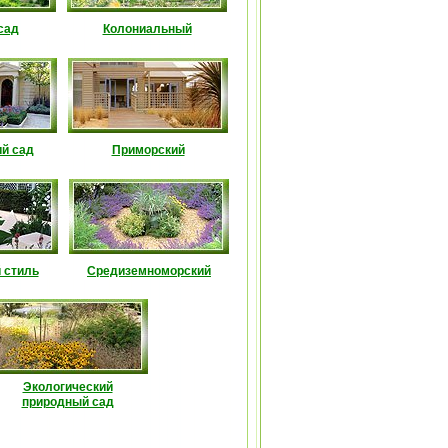
сад
Колониальный
й сад
Приморский
 стиль
Средиземноморский
Экологический
природный сад