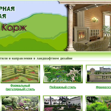
тили и направления в ландшафтном дизайне
Формальный
Пейзажный стиль
Французс
(регулярный) стиль