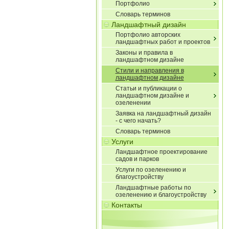
Портфолио
Словарь терминов
Ландшафтный дизайн
Портфолио авторских
ландшафтных работ и проектов
Законы и правила в
ландшафтном дизайне
Стили и направления в
ландшафтном дизайне
Статьи и публикации о
ландшафтном дизайне и
озеленении
Заявка на ландшафтный дизайн
- с чего начать?
Словарь терминов
Услуги
Ландшафтное проектирование
садов и парков
Услуги по озеленению и
благоустройству
Ландшафтные работы по
озеленению и благоустройству
Контакты