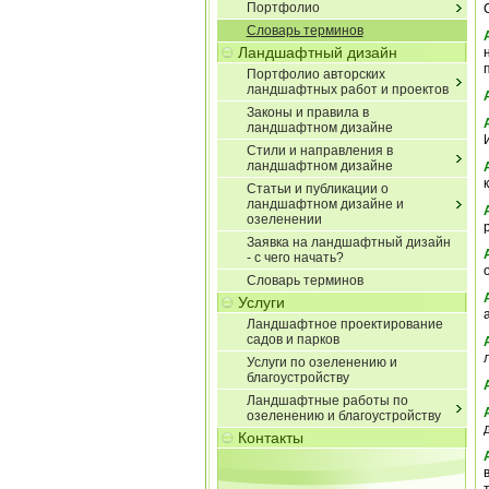
Портфолио
Словарь терминов
Ландшафтный дизайн
Портфолио авторских
ландшафтных работ и проектов
Законы и правила в
ландшафтном дизайне
Стили и направления в
ландшафтном дизайне
Статьи и публикации о
ландшафтном дизайне и
озеленении
Заявка на ландшафтный дизайн
- с чего начать?
Словарь терминов
Услуги
Ландшафтное проектирование
садов и парков
Услуги по озеленению и
благоустройству
Ландшафтные работы по
озеленению и благоустройству
Контакты