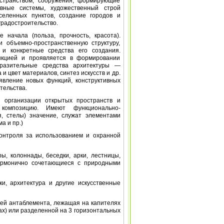
странством, сооружения, формирующие
тивные системы, художественный строй
селенных пунктов, создание городов и
градостроительство.
 начала (польза, прочность, красота).
 объемно-пространственную структуру,
 и конкретные средства его создания.
ункцией и проявляется в формировании
ыразительные средства архитектуры —
и цвет материалов, синтез искусств и др.
оявление новых функций, конструктивных
тельства.
 организации открытых пространств и
 композицию. Имеют функционально-
я, стелы) значение, служат элементами
а и пр.)
контроля за использованием и охранной
, колоннады, беседки, арки, лестницы,
гармонично сочетающиеся с природными
и, архитектура и другие искусственные
частей антаблемента, лежащая на капителях
рах) или разделенной на 3 горизонтальных