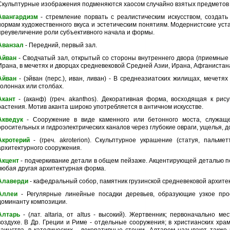
Скульптурные изображения подменяются хаосом случайно взятых предметов (гв
Авангардизм
- стремление порвать с реалистическим искусством, создат
нормам художественного вкуса и эстетическим понятиям. Модернистские уста
преувеличение роли субъективного начала и формы.
Аванзал
- Передний, первый зал.
Айван
- Сводчатый зал, открытый со стороны внутреннего двора (приемные
Ирана, в мечетях и дворцах средневековой Средней Азии, Ирана, Афганистана
Айван
- (эйван (перс.), иван, ливан) - В среднеазиатских жилищах, мечетях
колоннах или столбах.
Акант
- (аканф) (греч. akanthos). Декоративная форма, восходящая к рис
растения. Мотив аканта широко употребляется в античном искусстве.
Акведук
- Сооружение в виде каменного или бетонного моста, служаще
оросительных и гидроэлектрических каналов через глубокие овраги, ущелья, 
Акротерий
- (греч. akroterion). Скульптурное украшение (статуя, пальм
архитектурного сооружения.
Акцент
- подчеркивание детали в общем пейзаже. Акцентирующей деталью пе
любая другая архитектурная форма.
Алаверди
- кафедральный собор, памятник грузинской средневековой архите
Аллеи
- Регулярные линейные посадки деревьев, образующие узкое про
доминанту композиции.
Алтарь
- (лат. altaria, от altus - высокий). Жертвенник; первоначально 
воздухе. В Др. Греции и Риме - отдельные сооружения; в христианских хра