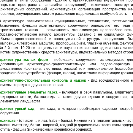
функции и типы сооружений (здания с организованным внутренним про
открытые пространства, ансамбли сооружений), технические конструк
архитектурных сооружений. Архитектурная организация пространства на
поселков, регулирование систем расселения выделились в особую область — 
В архитектуре взаимосвязаны функциональные, технические, эстетические
Назначение, функции архитектурного сооружения определяют его план и
строительная техника — возможность, экономическую целесообразность
Образно-эстетическое начало архитектуры связано с ее социальной ф
объемно-пространственной и конструктивной структуры сооружения. В
композиция, тектоника, масштаб, пропорции, ритм, пластика объемов, фактура 
Во 2-й пол. 19-20 вв. социальные и научно-технические сдвиги вызвали п
систем, художественных средств архитектуры, индустриальных методов строи
Архитектура малых форм
- небольшие сооружения, используемые для
дополняющие архитектурно-градостроительную или садово-парковую
декоративное (фонтаны, лестницы, ограды) или мемориальное (надгроби
городского благоустройства (фонари, киоски), носителями информации (реклам
Архитектурно-строительный контроль и надзор
- Вид государственного 
земель в городах и других поселениях.
Архитектурные элементы парка
- включают в себя павильоны, амфитеатры
подпорные стенки, балюстрады, а также другие здания и сооружения, 
элементами ландшафта.
Архитектурный сад
- тип сада, в котором преобладают садовые постройк
сооружения.
Архитрав
- (от архи ... и лат. trabs - балка). Нижняя из 3 горизонтальных 
колонн; имеет вид балки - широкой, гладкой (в дорическом и тосканском орде
уступа - фасции (в ионическом и коринфском ордерах).