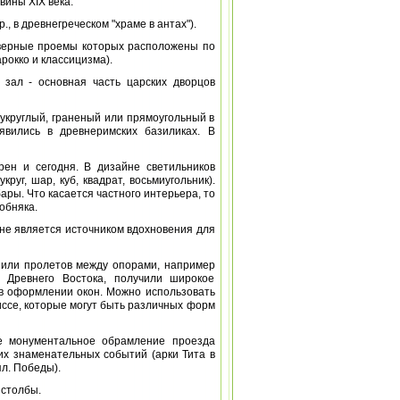
вины XIX века.
, в древнегреческом "храме в антах").
 дверные проемы которых расположены по
арокко и классицизма).
зал - основная часть царских дворцов
полукруглый, граненый или прямоугольный в
явились в древнеримских базиликах. В
рен и сегодня. В дизайне светильников
руг, шар, куб, квадрат, восьмиугольник).
ары. Что касается частного интерьера, то
обняка.
ныне является источником вдохновения для
) или пролетов между опорами, например
 Древнего Востока, получили широкое
 в оформлении окон. Можно использовать
иссе, которые могут быть различных форм
е монументальное обрамление проезда
их знаменательных событий (арки Тита в
пл. Победы).
 столбы.