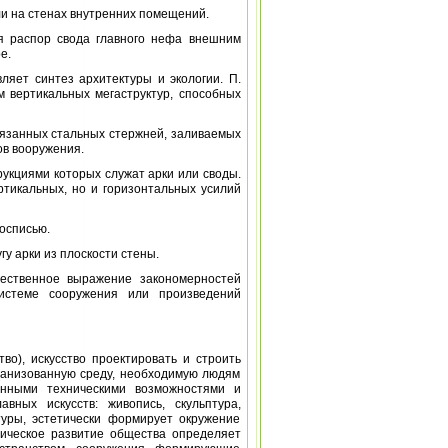
или на стенах внутренних помещений.
ая распор свода главного нефа внешним
е.
ляет синтез архитектуры и экологии. П.
 вертикальных мегаструктур, способных
вязанных стальных стержней, заливаемых
ов вооружения.
укциями которых служат арки или своды.
ртикальных, но и горизонтальных усилий
росписью.
гу арки из плоскости стены.
дожественное выражение закономерностей
системе сооружения или произведений
ство), искусство проектировать и строить
рганизованную среду, необходимую людям
енными техническими возможностями и
вных искусств: живопись, скульптура,
ьтуры, эстетически формирует окружение
рическое развитие общества определяет