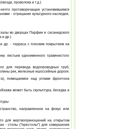
озди, проволока и т.д.)
ь нечто противоречащее установившимся
новки - отрицание культурного наследия,
 залы во дворцах Парфии и сасанидского
 и др.)
 и др. - терраса с плоским покрытием на
унку листьев одноименного травянистого
го для перевода водопроводных труб,
долины рек, железные ишоссейные дороги.
етта), помещаемое над углами фронтона
йзажа может быть скульптура, беседка и
ктуры
странство, направленное на фокус или
место для жертвоприношений на открытом
мах - столы ("престолы") для совершения