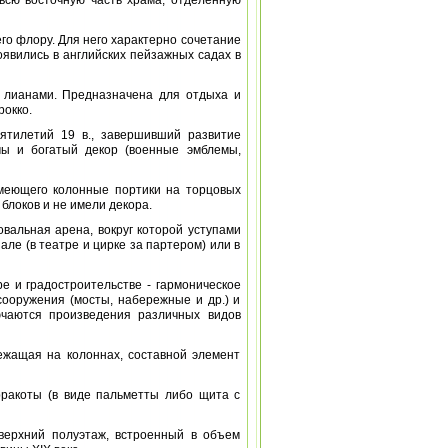
 всю восточную часть храма, отделенную
го флору. Для него характерно сочетание
оявились в английских пейзажных садах в
е лианами. Предназначена для отдыха и
рокко.
ятилетий 19 в., завершивший развитие
мы и богатый декор (военные эмблемы,
 имеющего колонные портики на торцовых
блоков и не имели декора.
 овальная арена, вокруг которой уступами
але (в театре и цирке за партером) или в
ре и градостроительстве - гармоническое
ооружения (мосты, набережные и др.) и
ючаются произведения различных видов
лежащая на колоннах, составной элемент
ерракоты (в виде пальметты либо щита с
верхний полуэтаж, встроенный в объем