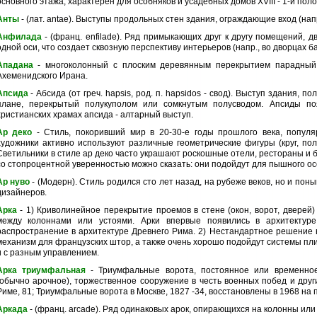
основного этажа, характерен для особняков и усадебных домов XVIII - 1-й поло
Анты
- (лат. antae). Выступы продольных стен здания, ограждающие вход (напр.
Анфилада
- (франц. enfilade). Ряд примыкающих друг к другу помещений,
одной оси, что создает сквозную перспективу интерьеров (напр., во дворцах б
Ападана
- многоколонный с плоским деревянным перекрытием парадный 
Ахеменидского Ирана.
Апсида
- Абсида (от греч. hapsis, род. п. hapsidos - свод). Выступ здания, 
плане, перекрытый полукуполом или сомкнутым полусводом. Апсиды по
христианских храмах апсида - алтарный выступ.
Ар деко
- Cтиль, покоривший мир в 20-30-е годы прошлого века, популя
художники активно используют различные геометрические фигуры (круг, полук
Светильники в стиле ар деко часто украшают роскошные отели, рестораны и б
со стопроцентной уверенностью можно сказать: они подойдут для пышного ос
Ар нуво
- (Модерн). Стиль родился сто лет назад, на рубеже веков, но и по
дизайнеров.
Арка
- 1) Криволинейное перекрытие проемов в стене (окон, ворот, дверей
между колоннами или устоями. Арки впервые появились в архитектуре
распространение в архитектуре Древнего Рима. 2) Нестандартное решение
механизм для французских штор, а также очень хорошо подойдут системы пл
и с разным управлением.
Арка триумфальная
- Триумфальные ворота, постоянное или временно
(обычно арочное), торжественное сооружение в честь военных побед и друг
Риме, 81; Триумфальные ворота в Москве, 1827 -34, восстановлены в 1968 на 
Аркада
- (франц. arcade). Ряд одинаковых арок, опирающихся на колонны или