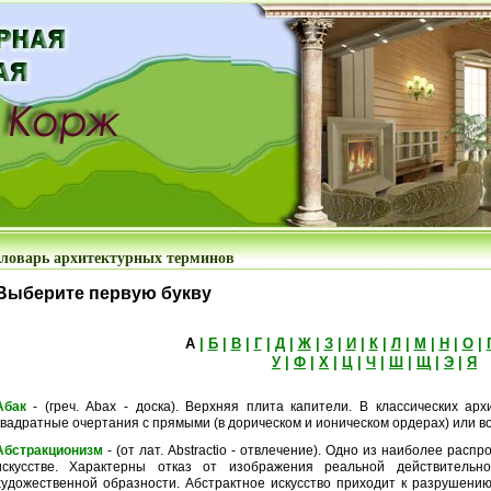
ловарь архитектурных терминов
Выберите первую букву
А
|
Б
|
В
|
Г
|
Д
|
Ж
|
З
|
И
|
К
|
Л
|
М
|
Н
|
О
|
У
|
Ф
|
Х
|
Ц
|
Ч
|
Ш
|
Щ
|
Э
|
Я
Абак
- (греч. Abax - доска). Верхняя плита капители. В классических ар
квадратные очертания с прямыми (в дорическом и ионическом ордерах) или в
Абстракционизм
- (от лат. Abstractio - отвлечение). Одно из наиболее рас
искусстве. Характерны отказ от изображения реальной действительно
художественной образности. Абстрактное искусство приходит к разрушени