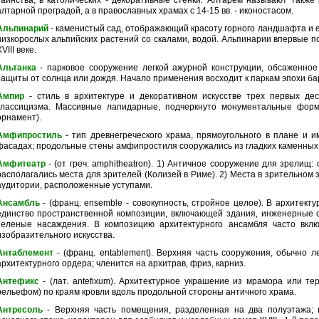
таинства, в католических - декоративные стенки. Алтарем называют также
алтарной преградой, а в православных храмах с 14-15 вв. - иконостасом.
Альпинарий
- каменистый сад, отображающий красоту горного ландшафта и е
низкорослых альпийских растений со скалами, водой. Альпинарии впервые п
VIII веке.
Альтанка
- парковое сооружение легкой ажурной конструкции, обсаженно
защиты от солнца или дождя. Начало применения восходит к паркам эпохи ба
Ампир
- стиль в архитектуре и декоративном искусстве трех первых дес
классицизма. Массивные лапидарные, подчеркнуто монументальные фор
орнамент).
Амфипростиль
- тип древнегреческого храма, прямоугольного в плане и
фасадах; продольные стены амфипростиля сооружались из гладких каменных 
Амфитеатр
- (от греч. amphitheatron). 1) Античное сооружение для зрелищ:
располагались места для зрителей (Колизей в Риме). 2) Места в зрительном з
аудитории, расположенные уступами.
Ансамбль
- (франц. ensemble - совокупность, стройное целое). В архитекту
единство пространственной композиции, включающей здания, инженерные с
зеленые насаждения. В композицию архитектурного ансамбля часто вкл
изобразительного искусства.
Антаблемент
- (франц. entablement). Верхняя часть сооружения, обычно 
архитектурного ордера; членится на архитрав, фриз, карниз.
Антефикс
- (лат. antefixum). Архитектурное украшение из мрамора или т
рельефом) по краям кровли вдоль продольной стороны античного храма.
Антресоль
- Верхняя часть помещения, разделенная на два полуэтажа; 