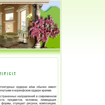
П
|
Р
|
С
|
Т
хитектурных ордерах абак обычно имеет
огнутыми в коринфском ордере краями.
пространенных направлений в современном
сти, предметов, человека, ликвидация
ю формы, отрицает рисунок, композицию.