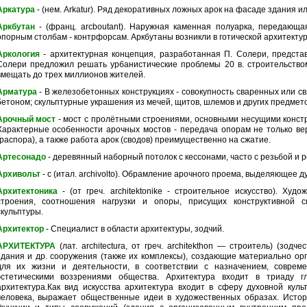
Аркатура
- (нем. Arkatur). Ряд декоративных ложных арок на фасаде здания 
Аркбутан
- (франц. arcboutant). Наружная каменная полуарка, передающ
опорным столбам - контрфорсам. Аркбутаны возникли в готической архитектур
Аркология
- архитектурная концепция, разработанная П. Солери, представ
Солери предложил решать урбанистические проблемы 20 в. строительством
вмещать до трех миллионов жителей.
Арматура
- В железобетонных конструкциях - совокупность сваренных или с
бетоном; скульптурные украшения из мечей, щитов, шлемов и других предмет
Арочный мост
- мост с пролётными строениями, основными несущими констр
Характерные особенности арочных мостов - передача опорам не только ве
(распора), а также работа арок (сводов) преимущественно на сжатие.
Артесонадо
- деревянный наборный потолок с кессонами, часто с резьбой и 
Архивольт
- с (итал. archivolto). Обрамление арочного проема, выделяющее ду
Архитектоника
- (от греч. architektonike - строительное искусство). Ху
строения, соотношения нагрузки и опоры, присущих конструктивной 
скульптуры.
Архитектор
- Специалист в области архитектуры, зодчий.
АРХИТЕКТУРА
(лат. architectura, от греч. architekthon — строитель) (зодче
здания и др. сооружения (также их комплексы), создающие материально о
для их жизни и деятельности, в соответствии с назначением, соврем
эстетическими воззрениями общества. Архитектура входит в триаду гла
архитектура.Как вид искусства архитектура входит в сферу духовной кул
человека, выражает общественные идеи в художественных образах. Исто