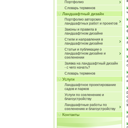
к
Портфолио
Словарь терминов
Ландшафтный дизайн
Портфолио авторских
ландшафтных работ и проектов
Законы и правила в
ландшафтном дизайне
Стили и направления в
ландшафтном дизайне
Статьи и публикации о
ландшафтном дизайне и
озеленении
Заявка на ландшафтный дизайн
- с чего начать?
Словарь терминов
Услуги
Ландшафтное проектирование
садов и парков
Услуги по озеленению и
благоустройству
Ландшафтные работы по
озеленению и благоустройству
Контакты