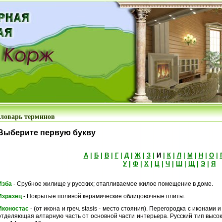
ловарь терминов
Выберите первую букву
А
|
Б
|
В
|
Г
|
Д
|
Ж
|
З
|
И
|
К
|
Л
|
М
|
Н
|
О
|
У
|
Ф
|
Х
|
Ц
|
Ч
|
Ш
|
Щ
|
Э
|
Я
Изба
- Срубное жилище у русских; отапливаемое жилое помещение в доме.
Изразец
- Покрытые поливой керамические облицовочные плиты.
Иконостас
- (от икона и греч. stasis - место стояния). Перегородка с иконам
отделяющая алтарную часть от основной части интерьера. Русский тип высок