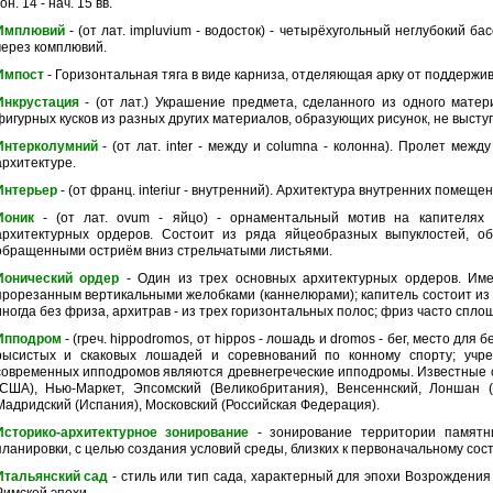
он. 14 - нач. 15 вв.
Имплювий
- (от лат. impluvium - водосток) - четырёхугольный неглубокий ба
через комплювий.
Импост
- Горизонтальная тяга в виде карниза, отделяющая арку от поддержи
Инкрустация
- (от лат.) Украшение предмета, сделанного из одного матер
фигурных кусков из разных других материалов, образующих рисунок, не выст
Интерколумний
- (от лат. inter - между и columna - колонна). Пролет ме
архитектуре.
Интерьер
- (от франц. interiur - внутренний). Архитектура внутренних помеще
Ионик
- (от лат. ovum - яйцо) - орнаментальный мотив на капителях 
архитектурных ордеров. Состоит из ряда яйцеобразных выпуклостей, 
обращенными остриём вниз стрельчатыми листьями.
Ионический ордер
- Один из трех основных архитектурных ордеров. Име
прорезанным вертикальными желобками (каннелюрами); капитель состоит из 
иногда без фриза, архитрав - из трех горизонтальных полос; фриз часто спл
Ипподром
- (греч. hippodromos, от hippos - лошадь и dromos - бег, место для
рысистых и скаковых лошадей и соревнований по конному спорту; учр
современных ипподромов являются древнегреческие ипподромы. Известные 
(США), Нью-Маркет, Эпсомский (Великобритания), Венсеннский, Лоншан (
Мадридский (Испания), Московский (Российская Федерация).
Историко-архитектурное зонирование
- зонирование территории памятни
планировки, с целью создания условий среды, близких к первоначальному сос
Итальянский сад
- стиль или тип сада, характерный для эпохи Возрождени