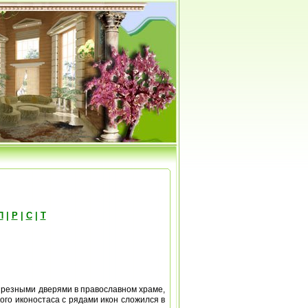
П
|
Р
|
С
|
Т
и и резными дверями в православном храме,
ого иконостаса с рядами икон сложился в