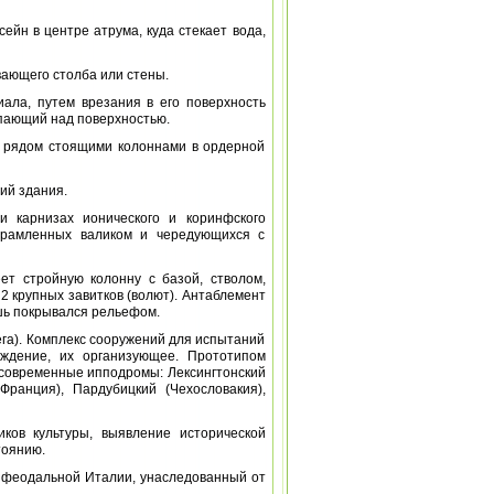
ссейн в центре атрума, куда стекает вода,
вающего столба или стены.
иала, путем врезания в его поверхность
упающий над поверхностью.
жду рядом стоящими колоннами в ордерной
ний здания.
и карнизах ионического и коринфского
обрамленных валиком и чередующихся с
ет стройную колонну с базой, стволом,
2 крупных завитков (волют). Антаблемент
ошь покрывался рельефом.
 бега). Комплекс сооружений для испытаний
еждение, их организующее. Прототипом
современные ипподромы: Лексингтонский
Франция), Пардубицкий (Чехословакия),
ков культуры, выявление исторической
тоянию.
я феодальной Италии, унаследованный от