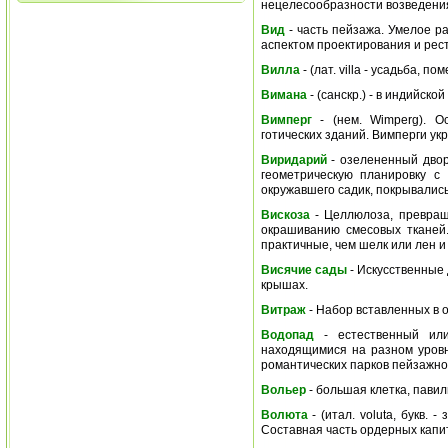
нецелесообразности возведения
Вид
- часть пейзажа. Умелое р
аспектом проектирования и рест
Вилла
- (лат. villa - усадьба, п
Вимана
- (санскр.) - в индийско
Вимперг
- (нем. Wimperg). О
готических зданий. Вимперги у
Виридарий
- озелененный двор
геометрическую планировку с
окружавшего садик, покрывалис
Вискоза
- Целлюлоза, превращ
окрашиванию смесовых тканей.
практичные, чем шелк или лен и
Висячие сады
- Искусственные 
крышах.
Витраж
- Набор вставленных в 
Водопад
- естественный или
находящимися на разном уровн
романтических парков пейзажног
Вольер
- большая клетка, павил
Волюта
- (итал. voluta, букв. 
Составная часть ордерных капит