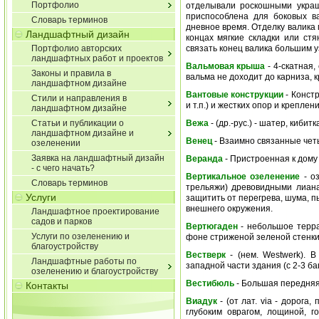
Портфолио
отделывали роскошными украш
приспособлена для боковых в
Словарь терминов
дневное время. Отделку валика
Ландшафтный дизайн
концах мягкие складки или ст
Портфолио авторских
связать конец валика большим у
ландшафтных работ и проектов
Вальмовая крыша
- 4-скатная,
Законы и правила в
вальма не доходит до карниза,
ландшафтном дизайне
Вантовые конструкции
- Конст
Стили и направления в
и т.п.) и жестких опор и креплени
ландшафтном дизайне
Статьи и публикации о
Вежа
- (др.-рус.) - шатер, кибит
ландшафтном дизайне и
Венец
- Взаимно связанные чет
озеленении
Заявка на ландшафтный дизайн
Веранда
- Пристроенная к дому
- с чего начать?
Вертикальное озеленение
- оз
Словарь терминов
трельяжи) древовидными лиана
Услуги
защитить от перегрева, шума, п
внешнего окружения.
Ландшафтное проектирование
садов и парков
Вертюгаден
- небольшое терр
Услуги по озеленению и
фоне стриженой зеленой стенки.
благоустройству
Вестверк
- (нем. Westwerk). В
Ландшафтные работы по
западной части здания (с 2-3 б
озеленению и благоустройству
Вестибюль
- Большая передняя
Контакты
Виадук
- (от лат. via - дорога
глубоким оврагом, лощиной, г