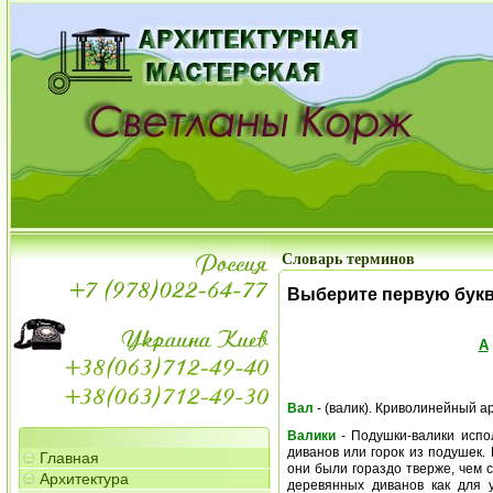
Словарь терминов
Выберите первую бук
А
Вал
- (валик). Криволинейный а
Валики
- Подушки-валики испо
диванов или горок из подушек.
Главная
они были гораздо тверже, чем 
Архитектура
деревянных диванов как для у