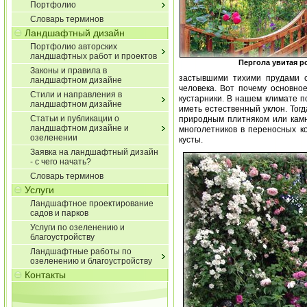
Портфолио
Словарь терминов
Ландшафтный дизайн
Портфолио авторских
ландшафтных работ и проектов
Пергола увитая р
Законы и правила в
застывшими тихими прудами с
ландшафтном дизайне
человека. Вот почему основно
Стили и направления в
кустарники. В нашем климате п
ландшафтном дизайне
иметь естественный уклон. Тог
Статьи и публикации о
природным плитняком или камн
ландшафтном дизайне и
многолетников в переносных к
озеленении
кусты.
Заявка на ландшафтный дизайн
- с чего начать?
Словарь терминов
Услуги
Ландшафтное проектирование
садов и парков
Услуги по озеленению и
благоустройству
Ландшафтные работы по
озеленению и благоустройству
Контакты