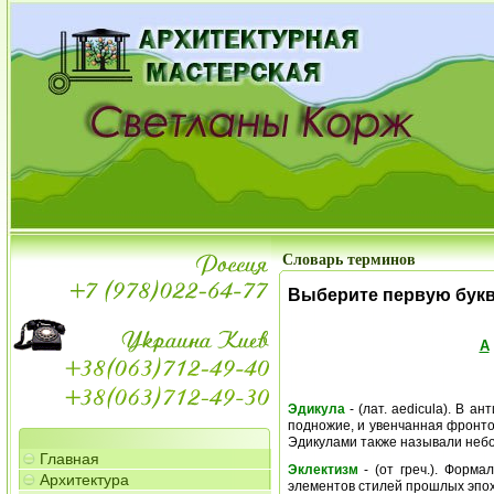
Словарь терминов
Выберите первую бук
А
Эдикула
- (лат. aedicula). В 
подножие, и увенчанная фронто
Эдикулами также называли небо
Главная
Эклектизм
- (от греч.). Форма
Архитектура
элементов стилей прошлых эпох