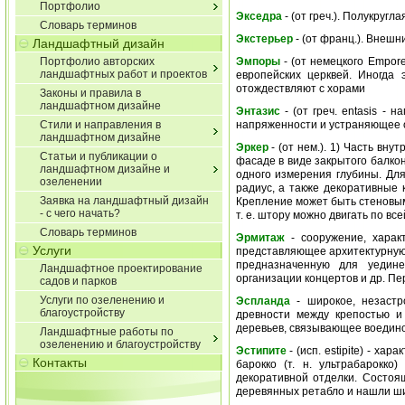
Портфолио
Экседра
- (от греч.). Полукруг
Словарь терминов
Экстерьер
- (от франц.). Внешн
Ландшафтный дизайн
Портфолио авторских
Эмпоры
- (от немецкого Еmpor
ландшафтных работ и проектов
европейских церквей. Иногда
отождествляют с хорами
Законы и правила в
ландшафтном дизайне
Энтазис
- (от греч. entasis -
Стили и направления в
напряженности и устраняющее о
ландшафтном дизайне
Эркер
- (от нем.). 1) Часть вн
Статьи и публикации о
фасаде в виде закрытого балко
ландшафтном дизайне и
одного измерения глубины. Дл
озеленении
радиус, а также декоративные
Заявка на ландшафтный дизайн
Крепление может быть стеновым
- с чего начать?
т. е. штору можно двигать по вс
Словарь терминов
Эрмитаж
- сооружение, харак
Услуги
представляющее архитектурную 
предназначенную для уедине
Ландшафтное проектирование
организации концертов и др. П
садов и парков
Услуги по озеленению и
Эспланда
- широкое, незастр
благоустройству
древности между крепостью и 
деревьев, связывающее воедино
Ландшафтные работы по
озеленению и благоустройству
Эстипите
- (исп. estipite) - х
Контакты
барокко (т. н. ультрабарокк
декоративной отделки. Состоя
деревянных ретабло и нашли ши