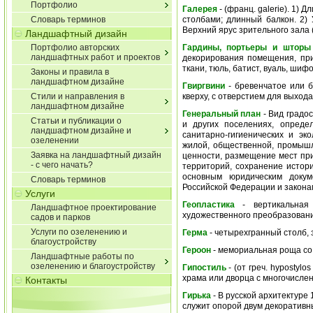
Портфолио
Галерея
- (франц. galerie). 1)
Словарь терминов
столбами; длинный балкон. 2)
Верхний ярус зрительного зала (
Ландшафтный дизайн
Портфолио авторских
Гардины, портьеры и шторы
ландшафтных работ и проектов
декорирования помещения, пр
ткани, тюль, батист, вуаль, шиф
Законы и правила в
ландшафтном дизайне
Гвиргвини
- бревенчатое или 
Стили и направления в
кверху, с отверстием для выход
ландшафтном дизайне
Генеральный план
- Вид градо
Статьи и публикации о
и других поселениях, опреде
ландшафтном дизайне и
санитарно-гигиенических и эк
озеленении
жилой, общественной, промышл
Заявка на ландшафтный дизайн
ценности, размещение мест пр
- с чего начать?
территорий, сохранение истор
основным юридическим докум
Словарь терминов
Российской Федерации и закона
Услуги
Геопластика
- вертикальная 
Ландшафтное проектирование
художественного преобразован
садов и парков
Услуги по озеленению и
Герма
- четырехгранный столб, 
благоустройству
Героон
- мемориальная роща со 
Ландшафтные работы по
озеленению и благоустройству
Гипостиль
- (от греч. hypostyl
храма или дворца с многочисле
Контакты
Гирька
- В русской архитектуре
служит опорой двум декоративн