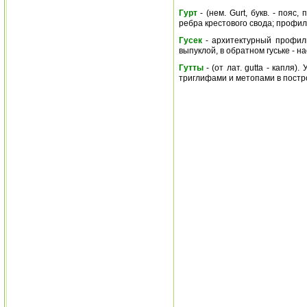
Гурт
- (нем. Gurt, букв. - пояс
ребра крестового свода; профи
Гусек
- архитектурный профиль
выпуклой, в обратном гуське - н
Гутты
- (от лат. gutta - капля
триглифами и метопами в постр