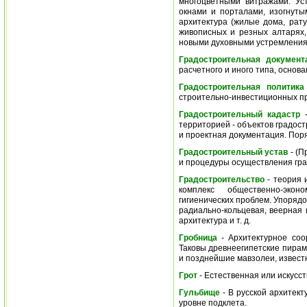
многоцветными витражами. Ус
окнами и порталами, изогнуты
архитектура (жилые дома, рату
живописных и резных алтарях,
новыми духовными устремлениями
Градостроительная документ
расчетного и иного типа, основ
Градостроительная политика
строительно-инвестиционных пр
Градостроительный кадастр
территорией - объектов градос
и проектная документация. Пор
Градостроительный устав
- (П
и процедуры осуществления гра
Градостроительство
- теория 
комплекс общественно-эконом
гигиенических проблем. Упоряд
радиально-кольцевая, веерная 
архитектура и т. д.
Гробница
- Архитектурное соо
Таковы древнеегипетские пирам
и позднейшие мавзолеи, извест
Грот
- Естественная или искусс
Гульбище
- В русской архитект
уровне подклета.