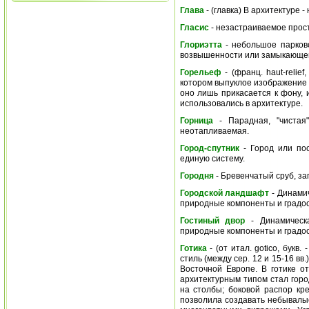
Глава
- (главка) В архитектуре
Гласис
- незастраиваемое прос
Глориэтта
- небольшое парков
возвышенности или замыкающего
Горельеф
- (франц. haut-relief
котором выпуклое изображение 
оно лишь прикасается к фону, 
использовались в архитектуре.
Горница
- Парадная, "чистая
неотапливаемая.
Город-спутник
- Город или пос
единую систему.
Городня
- Бревенчатый сруб, з
Городской ландшафт
- Динами
природные компоненты и градос
Гостиный двор
- Динамическа
природные компоненты и градос
Готика
- (от итал. gotico, букв
стиль (между сер. 12 и 15-16 в
Восточной Европе. В готике о
архитектурным типом стал горо
на столбы; боковой распор кр
позволила создавать небывалы