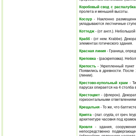
Коробовый свод с распалубк
пролета и меньшей высоты.
Косоур
- Наклонно размещенна
укладываются лестничные ступе
Коттедж
- (от англ.). Небольшо
Крабб
- (от нем. Krabbe). Деко
элементах готического здания.
Красная линия
- Граница, опре
Креповка
- (раскреповка). Небо
Крепость
- Укрепленный пункт 
Появились в древности. После
(линии).
Крестово-купольный храм
- Ти
парусах опирается на 4 столба в
Крестоцвет
- (флерон). Декора
горизонтальными ответвлениями
Крещальня
- То же, что баптист
Крипта
- (лат. crypta, от греч.
архитектуре часовня под храмо
Кровля
- здания, сооружения
непосредственно подвергающе