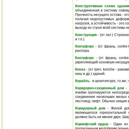
Конструктивная схема здани
объединенная в систему совоку
Прочность несущего остова - эт
получая недопустимых деформа
нагрузок, а устойчивость - это 
выходу из строя всей системы н
Конструкция
- (от лат.) Строен
и т.п.).
Контрфорс
- (от франц. contre
распора.
Контрфорс
- (от франц. contre
укрепляющий основную несущую 
Конха
- (от греч. konche - рак
ниш и др.) зданий.
Корабль
- в архитектуре, то же, 
Коридорно-секционный дом
- 
ячейки группируются непосредс
соединения нескольких жилых я
лестницу, лифт. Обычно секция в
Коридорный дом
- Жилой дом
являющегося горизонтальной 
должно быть не менее двух. Шири
Коринфский ордер
- Один из 
прорезанным желобками (каннел