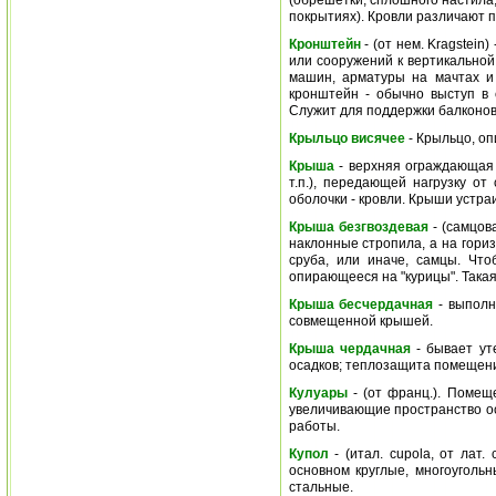
(обрешётки, сплошного настила
покрытиях). Кровли различают 
Кронштейн
- (от нем. Kragstei
или сооружений к вертикальной
машин, арматуры на мачтах и 
кронштейн - обычно выступ в 
Служит для поддержки балконов
Крыльцо висячее
- Крыльцо, оп
Крыша
- верхняя ограждающая 
т.п.), передающей нагрузку о
оболочки - кровли. Крыши устр
Крыша безгвоздевая
- (самцов
наклонные стропила, а на гори
сруба, или иначе, самцы. Что
опирающееся на "курицы". Такая
Крыша бесчердачная
- выполн
совмещенной крышей.
Крыша чердачная
- бывает ут
осадков; теплозащита помещени
Кулуары
- (от франц.). Помещ
увеличивающие пространство о
работы.
Купол
- (итал. cupola, от лат
основном круглые, многоуголь
стальные.