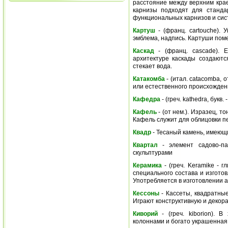
расстояние между верхним кра
карнизы подходят для станда
функциональных карнизов и сист
Картуш
- (франц. cartouche). 
эмблема, надпись. Картуши поме
Каскад
- (франц. cascade). Е
архитектуре каскады создают
стекает вода.
Катакомба
- (итал. сatacomba, 
или естественного происхожден
Кафедра
- (греч. kathedra, бук
Кафель
- (от нем.). Изразец, 
Кафель служит для облицовки пе
Квадр
- Тесаный камень, имеющ
Квартал
- элемент садово-па
скульптурами
Керамика
- (греч. Keramike - 
специального состава и изгото
Употребляется в изготовлении а
Кессоны
- Кассеты, квадратные
Играют конструктивную и декора
Киворий
- (греч. kiborion). 
колоннами и богато украшенная