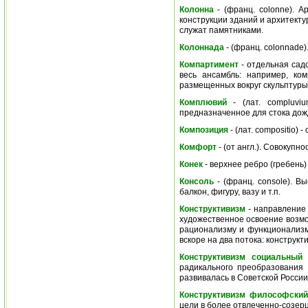
Колонна
- (франц. colonne). А
конструкции зданий и архитект
служат памятниками.
Колоннада
- (франц. colonnade
Компартимент
- отдельная садо
весь ансамбль: например, ко
размещенных вокруг скульптуры
Комплювий
- (лат. compluviu
предназначенное для стока дож
Композиция
- (лат. compositio)
Комфорт
- (от англ.). Совокупн
Конек
- верхнее ребро (гребень
Консоль
- (франц. console). В
балкон, фигуру, вазу и т.п.
Конструктивизм
- направление 
художественное освоение возмо
рационализму и функционализму
вскоре на два потока: конструк
Конструктивизм социальный
-
радикального преобразования
развивалась в Советской России 
Конструктивизм философский
цели в более отвлеченно-созерц