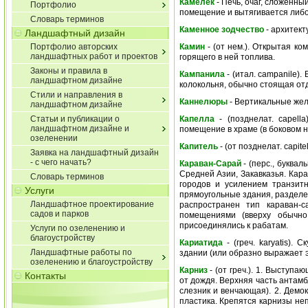
Камелек
- Печь, очаг, сложенны
Портфолио
помещение и вытягивается либо 
Словарь терминов
Каменное зодчество
- архитект
Ландшафтный дизайн
Портфолио авторских
Камин
- (от нем.). Открытая к
ландшафтных работ и проектов
горящего в ней топлива.
Законы и правила в
Кампанила
- (итал. campanile)
ландшафтном дизайне
колокольня, обычно стоящая отд
Стили и направления в
Каннелюры
- Вертикальные жел
ландшафтном дизайне
Статьи и публикации о
Капелла
- (позднелат. capell
ландшафтном дизайне и
помещение в храме (в боковом не
озеленении
Капитель
- (от позднелат. capit
Заявка на ландшафтный дизайн
- с чего начать?
Караван-Сарай
- (перс., буквал
Средней Азии, Закавказья. Кара
Словарь терминов
городов и усилением транзитн
Услуги
прямоугольные здания, разделе
Ландшафтное проектирование
распространен тип караван-
садов и парков
помещениями (вверху обычно 
присоединялись к рабатам.
Услуги по озеленению и
благоустройству
Кариатида
- (греч. karyatis).
Ландшафтные работы по
здании (или образно выражает э
озеленению и благоустройству
Карниз
- (от греч.). 1. Выступ
Контакты
от дождя. Верхняя часть антамб
слезник и венчающая). 2. Демо
пластика. Крепятся карнизы не