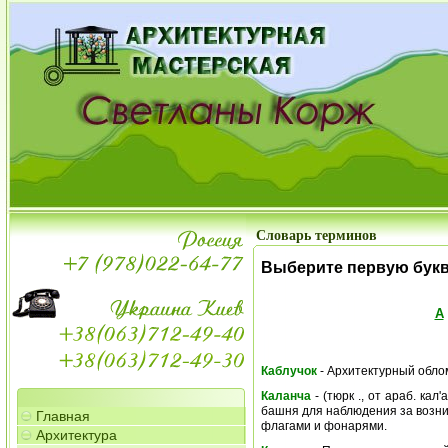
Словарь терминов
Выберите первую бук
А
Каблучок
- Архитектурный облом
Каланча
- (тюрк ., от араб. кал
башня для наблюдения за возни
Главная
флагами и фонарями.
Архитектура