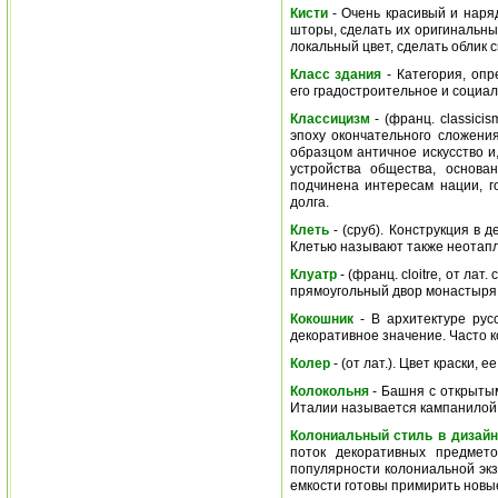
Кисти
- Очень красивый и наря
шторы, сделать их оригинальны
локальный цвет, сделать облик 
Класс здания
- Категория, опр
его градостроительное и социал
Классицизм
- (франц. classici
эпоху окончательного сложен
образцом античное искусство и
устройства общества, основа
подчинена интересам нации, г
долга.
Клеть
- (сруб). Конструкция в 
Клетью называют также неотапл
Клуатр
- (франц. cloitre, от ла
прямоугольный двор монастыря и
Кокошник
- В архитектуре рус
декоративное значение. Часто 
Колер
- (от лат.). Цвет краски, ее
Колокольня
- Башня с открытым
Италии называется кампанилой
Колониальный стиль в дизай
поток декоративных предмето
популярности колониальной экз
емкости готовы примирить новые