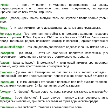
Тимпан
- (от греч. tympanon). Углубленное пространство над дверь
полуциркулярное или стрельчатое очертание; треугольное, западающ
обрамленное со всех сторон карнизом.
Толос
- (фолос) (греч. tholos). Монументальное, круглое в плане здание (гробн
мире.
Тондо
- (от итал.). Архитектурно-декоративная деталь в виде круга, диска.
Торговые ряды
- Протяженная постройка для продажи и хранения товаров с
велась торговля. В Зап. Европе с 13-15 вв. и в России в 17-19 вв. были зн
города. Торговыми рядами называют некоторые пассажи (Верхние торговые ря
Тосканский ордер
- Разновидность дорического ордера: колонны имеют базу и
Травертин
- (от итал.). Натечные скопления пористого известняка (пл
источниками, применяется в качестве строительного материала.
Травея
- (франц. travee). В романской и готической архитектуре простра
устоями, несущими крестовый или сомкнутый свод.
Трансепт
- (ср.-век. лат. transeptum, от лат. trans - за и septum - ограда
поперечный неф или несколько нефов, пересекающих продольный объем в кр
Трапезная
- 1) В монастырях столовая с церковью при ней; русские трапезн
террасами и лестницами. 2) Западная пристройка к церкви.
Трельяж
- (от франц.). Легкая решетка, используемая как каркас для вьющейс
Триглиф
- (греч. triglyphos). В архитектуре - прямоугольная вертикальна
Чередуясь с метопами, триглифы составляют фриз дорического ордера.
Триклиний
- (лат. triclinium). Столовая древнеримского дома.