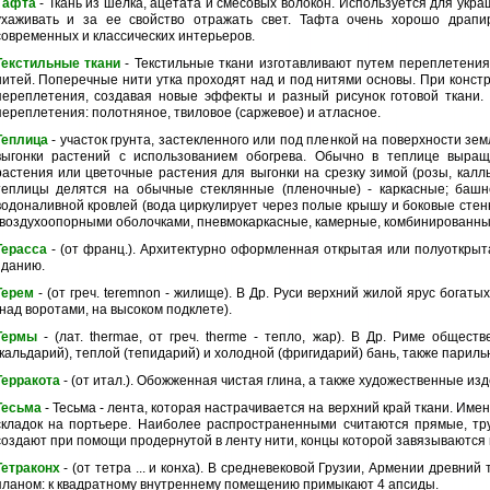
Тафта
- Ткань из шелка, ацетата и смесовых волокон. Используется для укра
ухаживать и за ее свойство отражать свет. Тафта очень хорошо драп
современных и классических интерьеров.
Текстильные ткани
- Текстильные ткани изготавливают путем переплетения
нитей. Поперечные нити утка проходят над и под нитями основы. При конст
переплетения, создавая новые эффекты и разный рисунок готовой ткани. 
переплетения: полотняное, твиловое (саржевое) и атласное.
Теплица
- участок грунта, застекленного или под пленкой на поверхности зе
выгонки растений с использованием обогрева. Обычно в теплице выра
растения или цветочные растения для выгонки на срезку зимой (розы, каллы
теплицы делятся на обычные стеклянные (пленочные) - каркасные; башн
водоналивной кровлей (вода циркулирует через полые крышу и боковые стен
(воздухоопорными оболочками, пневмокаркасные, камерные, комбинированны
Терасса
- (от франц.). Архитектурно оформленная открытая или полуоткры
зданию.
Терем
- (от греч. teremnon - жилище). В Др. Руси верхний жилой ярус богат
(над воротами, на высоком подклете).
Термы
- (лат. thermae, от греч. therme - тепло, жар). В Др. Риме общест
(кальдарий), теплой (тепидарий) и холодной (фригидарий) бань, также парильн
Терракота
- (от итал.). Обожженная чистая глина, а также художественные изд
Тесьма
- Тесьма - лента, которая настрачивается на верхний край ткани. Им
складок на портьере. Наиболее распространенными считаются прямые, тр
создают при помощи продернутой в ленту нити, концы которой завязываются 
Тетраконх
- (от тетра ... и конха). В средневековой Грузии, Армении древний
планом: к квадратному внутреннему помещению примыкают 4 апсиды.