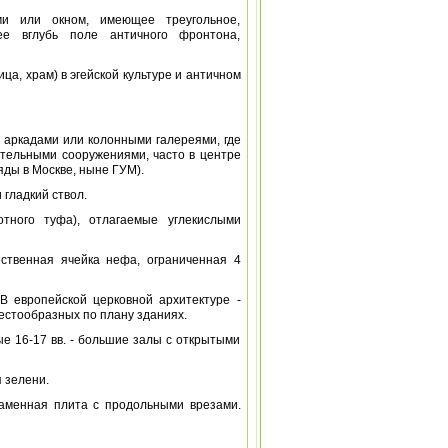
ми или окном, имеющее треугольное,
ее вглубь поле античного фронтона,
ица, храм) в эгейской культуре и античном
 аркадами или колонными галереями, где
ачительными сооружениями, часто в центре
ды в Москве, ныне ГУМ).
 гладкий ствол.
отного туфа), отлагаемые углекислыми
нственная ячейка нефа, ограниченная 4
). В европейской церковной архитектуре -
естообразных по плану зданиях.
ые 16-17 вв. - большие залы с открытыми
я зелени.
я каменная плита с продольными врезами.