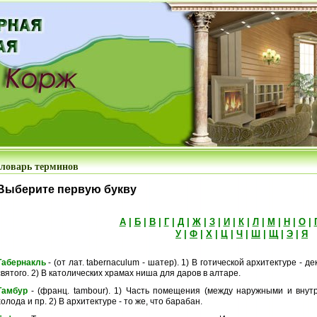
ловарь терминов
Выберите первую букву
А
|
Б
|
В
|
Г
|
Д
|
Ж
|
З
|
И
|
К
|
Л
|
М
|
Н
|
О
|
У
|
Ф
|
Х
|
Ц
|
Ч
|
Ш
|
Щ
|
Э
|
Я
Табернакль
- (от лат. tabernaculum - шатер). 1) В готической архитектуре -
святого. 2) В католических храмах ниша для даров в алтаре.
Тамбур
- (франц. tambour). 1) Часть помещения (между наружными и внут
холода и пр. 2) В архитектуре - то же, что барабан.