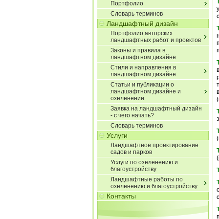
Портфолио
Словарь терминов
Ландшафтный дизайн
Портфолио авторских
ландшафтных работ и проектов
Законы и правила в
ландшафтном дизайне
Стили и направления в
ландшафтном дизайне
Статьи и публикации о
ландшафтном дизайне и
озеленении
Заявка на ландшафтный дизайн
- с чего начать?
Словарь терминов
Услуги
Ландшафтное проектирование
садов и парков
Услуги по озеленению и
благоустройству
Ландшафтные работы по
озеленению и благоустройству
Контакты