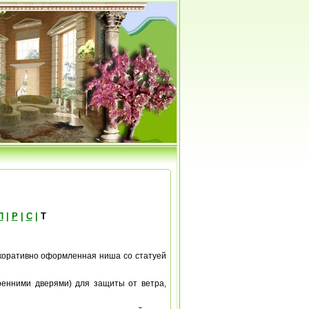
П
|
Р
|
С
|
Т
 декоративно оформленная ниша со статуей
ренними дверями) для защиты от ветра,