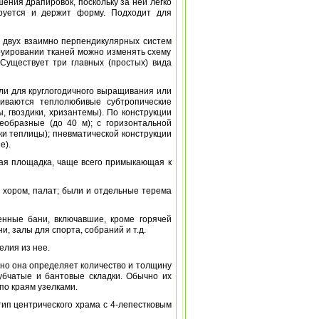
шения драпировок, поскольку за ней легко
ируется и держит форму. Подходит для
 двух взаимно перпендикулярных систем
руировании тканей можно изменять схему
Существует три главных (простых) вида
мли для круглогодичного выращивания или
щиваются теплолюбивые субтропические
, гвоздики, хризантемы). По конструкции
еобразные (до 40 м); с горизонтальной
ки теплицы); пневматической конструкции
е).
тая площадка, чаще всего примыкающая к
ых хором, палат; были и отдельные терема
венные бани, включавшие, кроме горячей
и, залы для спорта, собраний и т.д.
елия из нее.
енно она определяет количество и толщину
убчатые и бантовые складки. Обычно их
по краям узелками.
 тип центрического храма с 4-лепестковым