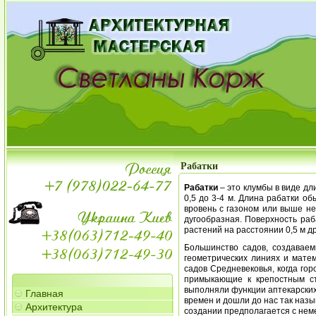
Рабатки
Рабатки
– это клумбы в виде д
0,5 до 3-4 м. Длина рабатки о
вровень с газоном или выше не
дугообразная. Поверхность раб
растений на расстоянии 0,5 м д
Большинство садов, создаваем
геометрических линиях и мате
садов Средневековья, когда го
примыкающие к крепостным ст
выполняли функции аптекарских
Главная
времен и дошли до нас так назыв
Архитектура
создании предполагается с нем