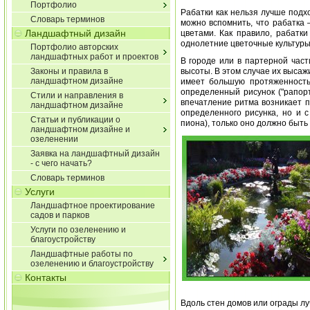
Портфолио
Рабатки как нельзя лучше подх
Словарь терминов
можно вспомнить, что рабатка 
Ландшафтный дизайн
цветами. Как правило, рабатк
однолетние цветочные культуры
Портфолио авторских
ландшафтных работ и проектов
В городе или в партерной част
Законы и правила в
высоты. В этом случае их высаж
ландшафтном дизайне
имеет большую протяженность
определенный рисунок ("рапорт
Стили и направления в
впечатление ритма возникает п
ландшафтном дизайне
определенного рисунка, но и 
Статьи и публикации о
пиона), только оно должно быть
ландшафтном дизайне и
озеленении
Заявка на ландшафтный дизайн
- с чего начать?
Словарь терминов
Услуги
Ландшафтное проектирование
садов и парков
Услуги по озеленению и
благоустройству
Ландшафтные работы по
озеленению и благоустройству
Контакты
Вдоль стен домов или ограды л