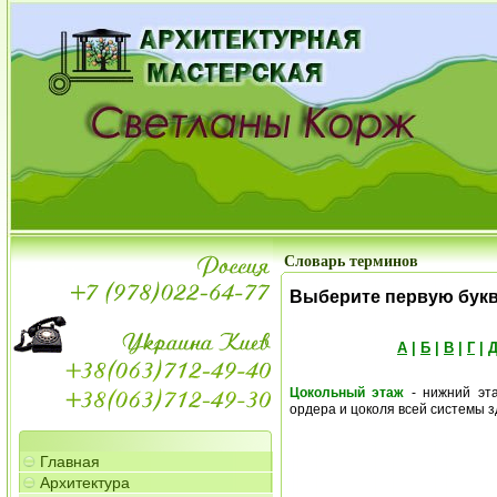
Словарь терминов
Выберите первую бук
А
|
Б
|
В
|
Г
|
Цокольный этаж
- нижний эта
ордера и цоколя всей системы з
Главная
Архитектура