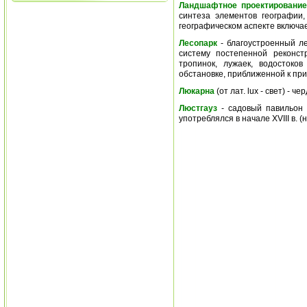
Ландшафтное проектирование
синтеза элементов географии,
географическом аспекте включае
Лесопарк
- благоустроенный л
систему постепенной реконст
тропинок, лужаек, водостоко
обстановке, приближенной к пр
Люкарна
(от лат. lux - свет) - ч
Люстгауз
- садовый павильон 
употреблялся в начале XVIII в. 