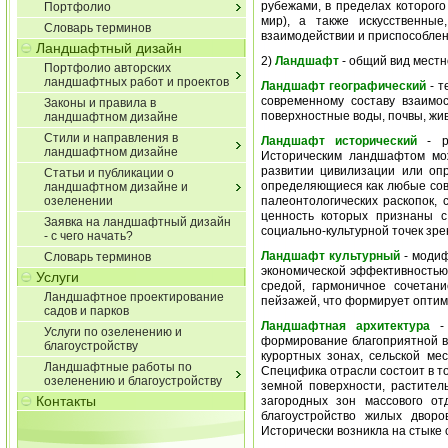
рубежами, в пределах которого
Портфолио
мир), а также искусственные,
Словарь терминов
взаимодействии и приспособлены
Ландшафтный дизайн
2)
Ландшафт
- общий вид местн
Портфолио авторских
ландшафтных работ и проектов
Ландшафт географический
- т
современному составу взаимо
Законы и правила в
поверхностные воды, почвы, жи
ландшафтном дизайне
Стили и направления в
Ландшафт исторический
- ра
ландшафтном дизайне
Историческим ландшафтом мо
развитии цивилизации или оп
Статьи и публикации о
определяющиеся как любые сово
ландшафтном дизайне и
озеленении
палеонтологических раскопок,
ценность которых признаны с 
Заявка на ландшафтный дизайн
социально-культурной точек зре
- с чего начать?
Ландшафт культурный
- модиф
Словарь терминов
экономической эффективностью
Услуги
средой, гармоничное сочетан
Ландшафтное проектирование
пейзажей, что формирует оптим
садов и парков
Ландшафтная архитектура
- 
Услуги по озеленению и
формирование благоприятной в
благоустройству
курортных зонах, сельской мес
Ландшафтные работы по
Специфика отрасли состоит в т
озеленению и благоустройству
земной поверхности, растител
Контакты
загородных зон массового о
благоустройство жилых дворо
Исторически возникла на стыке 