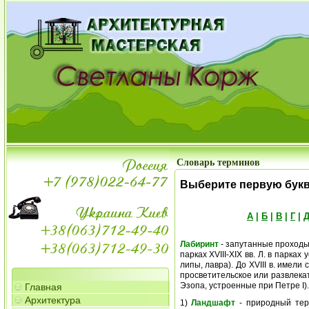
Словарь терминов
Выберите первую бук
А
|
Б
|
В
|
Г
|
Лабиринт
- запутанные проходы
парках XVIII-XIX вв. Л. в парк
липы, лавра). До XVIII в. имел
просветительское или развлека
Эзопа, устроенные при Петре I).
Главная
Архитектура
1)
Ландшафт
- природный тер