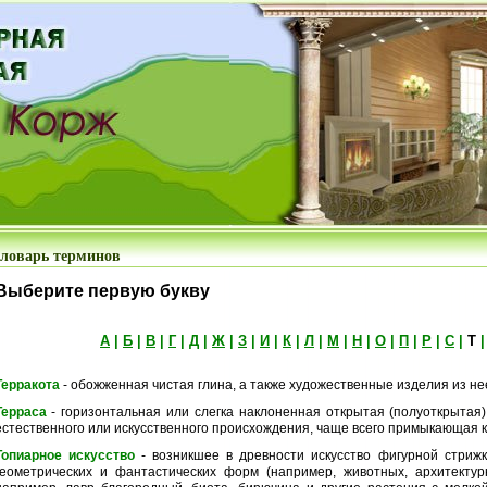
ловарь терминов
Выберите первую букву
А
|
Б
|
В
|
Г
|
Д
|
Ж
|
З
|
И
|
К
|
Л
|
М
|
Н
|
О
|
П
|
Р
|
С
|
Т
Терракота
- обожженная чистая глина, а также художественные изделия из не
Терраса
- горизонтальная или слегка наклоненная открытая (полуоткрытая
естественного или искусственного происхождения, чаще всего примыкающая к
Топиарное искусство
- возникшее в древности искусство фигурной стрижк
геометрических и фантастических форм (например, животных, архитектурн