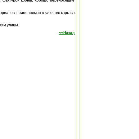
ой фактурой кроны, хорошо переносящие
ериалов, применяемая в качестве каркаса
аям улицы.
<<Назад