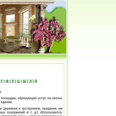
|
У
|
Ф
|
Х
|
Ц
|
Ш
|
Э
|
Я
е.
) площадка, образующая уступ на склоне
 зданию.
и деревьев и кустарников, придание им
ых сооружений и т. д.). Используются,