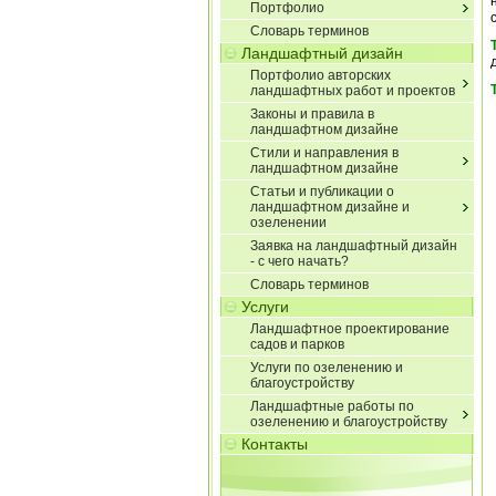
Портфолио
Словарь терминов
Ландшафтный дизайн
Портфолио авторских
ландшафтных работ и проектов
Законы и правила в
ландшафтном дизайне
Стили и направления в
ландшафтном дизайне
Статьи и публикации о
ландшафтном дизайне и
озеленении
Заявка на ландшафтный дизайн
- с чего начать?
Словарь терминов
Услуги
Ландшафтное проектирование
садов и парков
Услуги по озеленению и
благоустройству
Ландшафтные работы по
озеленению и благоустройству
Контакты