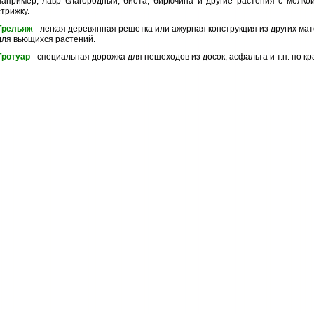
например, лавр благородный, биота, бирючина и другие растения с мелк
стрижку.
Трельяж
- легкая деревянная решетка или ажурная конструкция из других мат
для вьющихся растений.
Тротуар
- специальная дорожка для пешеходов из досок, асфальта и т.п. по кр